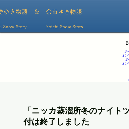
ポーカー
ポーカーアプリ おすすめ
ポーカー アプリ
ポーカーアプリ
ポーカーアプ
リ
樽ゆき物語 ＆ ​余市ゆき物語
ru Snow Story Yoichi Snow Story
B
ポ
オン
ポ
オン
「ニッカ蒸溜所冬のナイト
付は終了しました