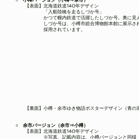
○ 小樽バージョン（小樽⇒余市）
【表面】北海道鉄道140年デザイン
「入船陸橋を走るしづか号」
かつて幌内鉄道で活躍したしづか号。奥に見える
しづか号は、小樽市総合博物館本館に展示され、北
採用されています。
​ 写真提供：小樽
​ 【裏面】小樽・余市ゆき物語ポスターデザイン（青の
○ 余市バージョン（余市⇒小樽）
【表面】北海道鉄道140年デザイン
​ ※写真、記載内容は、小樽バージョンと同様