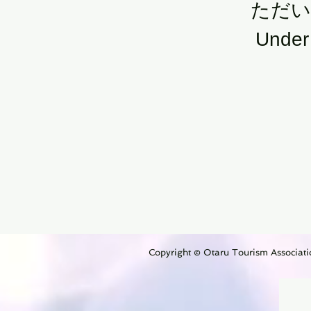
​ただ
​Under
Copyright © Otaru Tourism Associatio