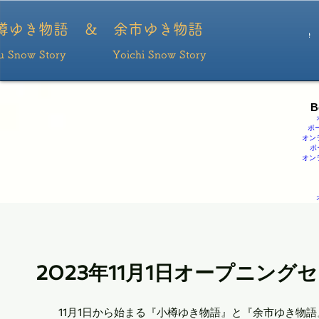
ポーカー
ポーカーアプリ おすすめ
ポーカー アプリ
ポーカーアプリ
ポーカーアプ
リ
樽ゆき物語 ＆ ​余市ゆき物語
Home
ru Snow Story Yoichi Snow Story
B
ポ
オン
ポ
オン
2023年11月1日オープニング
11月1日から始まる『小樽ゆき物語』と『余市ゆき物語