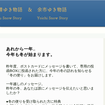
ポーカー
ポーカーアプリ おすすめ
ポーカー アプリ
ポーカーアプリ
ポーカーアプ
リ
樽ゆき物語 ＆ ​余市ゆき物語
ru Snow Story Yoichi Snow Story
あれから一年…
今年も冬が始まります。
​昨年度、ポストカードにメッセージを書いて、専用の投
函BOXに投函された方に、今年の冬の訪れを知らせる
「冬の便り」をお届けします。
一年越しのメッセージ。
昨年の冬、あなたは誰にメッセージを伝えたいと思いま
したか？
●冬の便りを受け取られた方に特典